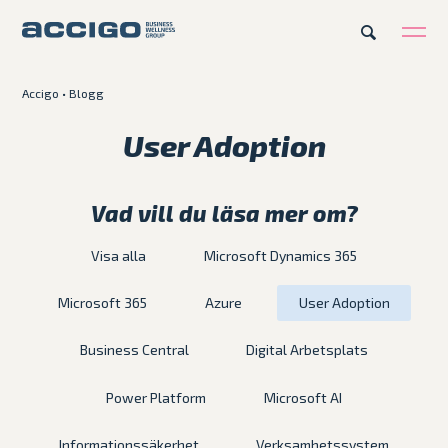
Accigo
•
Blogg
Karriär
Kontakt
User Adoption
Erbjudande
Vad vill du läsa mer om?
Plattformar
Visa alla
Microsoft Dynamics 365
Kunskapsbank
Microsoft 365
Azure
User Adoption
Business Central
Digital Arbetsplats
Om Accigo
Power Platform
Microsoft AI
Våra case
Informationssäkerhet
Verksamhetssystem