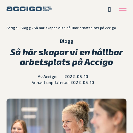
Accigo
•
Blogg
•
Så här skapar vi en hållbar arbetsplats på Accigo
Karriär
Kontakt
Blogg
Så här skapar vi en hållbar
Erbjudande
arbetsplats på Accigo
Plattformar
Av
Accigo
2022-05-10
Senast uppdaterad:
2022-05-10
Kunskapsbank
Om Accigo
Våra case