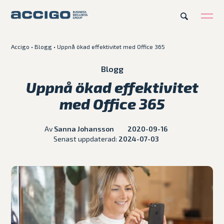
Accigo
•
Blogg
•
Uppnå ökad effektivitet med Office 365
Karriär
Kontakt
Blogg
Uppnå ökad effektivitet
Erbjudande
med Office 365
Plattformar
Av
Sanna Johansson
2020-09-16
Senast uppdaterad:
2024-07-03
Kunskapsbank
Om Accigo
Våra case