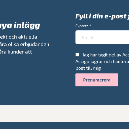
Fyll i din e-pos
nya inlägg
E-post
*
ekt och aktuella
åra olika erbjudanden
våra kunder att
Jag har tagit del av A
Accigo lagrar och hanter
post till mig.