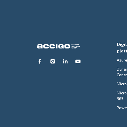
Digi
plat
Azur
Dynam
Centr
Micro
Micro
365
Power