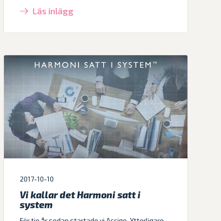
Läs inlägg
2017-10-10
Vi kallar det Harmoni satt i
system
För tio år sedan startade vi Accigo. Ytterligare