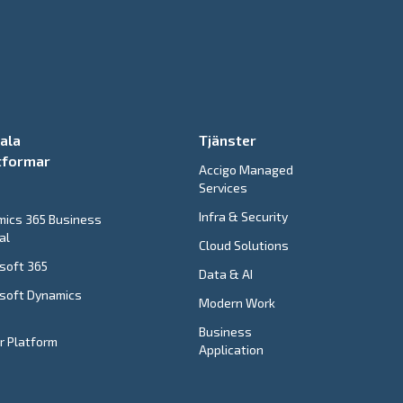
tala
Tjänster
tformar
Accigo Managed
Services
e
Infra & Security
ics 365 Business
al
Cloud Solutions
soft 365
Data & AI
soft Dynamics
Modern Work
Business
 Platform
Application