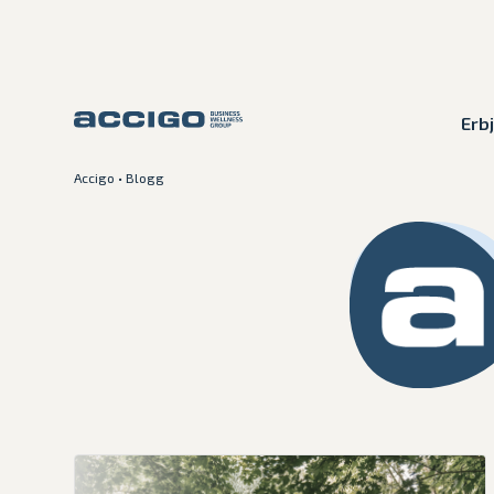
Erb
Accigo
•
Blogg
Karriär
Kontakt
Erbjudande
Plattformar
Kunskapsbank
Om Accigo