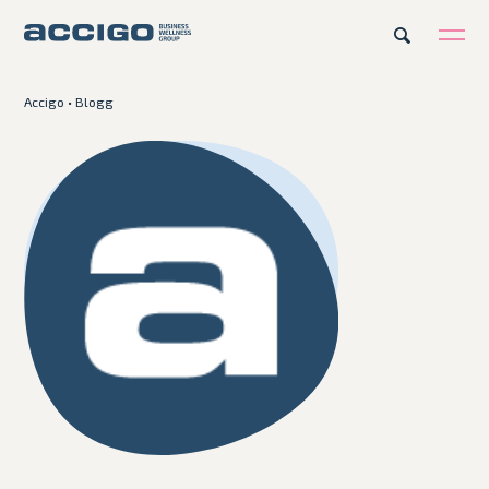
Accigo
•
Blogg
Karriär
Kontakt
Erbjudande
Plattformar
Kunskapsbank
Om Accigo
Våra case