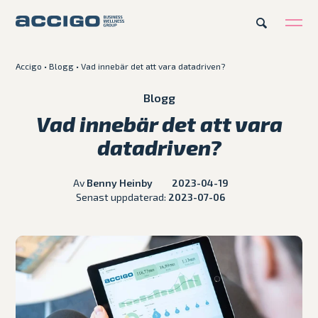
Accigo
•
Blogg
•
Vad innebär det att vara datadriven?
Karriär
Kontakt
Blogg
Vad innebär det att vara
Erbjudande
datadriven?
Plattformar
Av
Benny Heinby
2023-04-19
Senast uppdaterad:
2023-07-06
Kunskapsbank
Om Accigo
Våra case