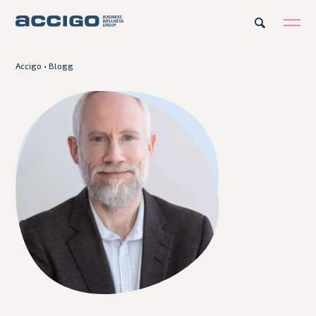
Accigo
•
Blogg
Karriär
Kontakt
Erbjudande
Plattformar
Kunskapsbank
Om Accigo
Våra case