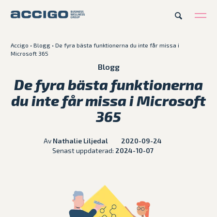
Accigo
•
Blogg
•
De fyra bästa funktionerna du inte får missa i
Microsoft 365
Karriär
Kontakt
Blogg
De fyra bästa funktionerna
Erbjudande
du inte får missa i Microsoft
365
Plattformar
Av
Nathalie Liljedal
2020-09-24
Kunskapsbank
Senast uppdaterad:
2024-10-07
Om Accigo
Våra case