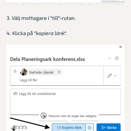
3. Välj mottagare i "
till
"-rutan.
4. Klicka på "
kopiera länk
".