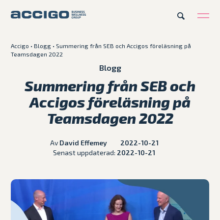
Accigo
•
Blogg
•
Summering från SEB och Accigos föreläsning på
Teamsdagen 2022
Karriär
Kontakt
Blogg
Summering från SEB och
Erbjudande
Accigos föreläsning på
Teamsdagen 2022
Plattformar
Av
David Effemey
2022-10-21
Kunskapsbank
Senast uppdaterad:
2022-10-21
Om Accigo
Våra case