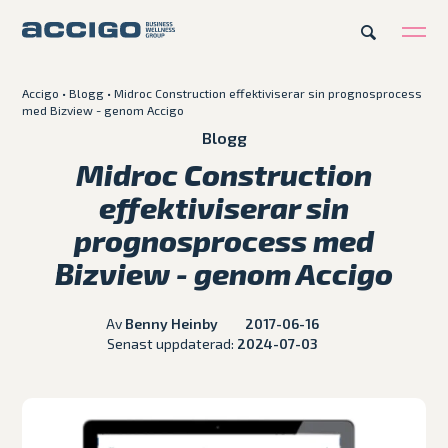
Accigo
•
Blogg
•
Midroc Construction effektiviserar sin prognosprocess
med Bizview - genom Accigo
Karriär
Kontakt
Blogg
Midroc Construction
Erbjudande
effektiviserar sin
prognosprocess med
Plattformar
Bizview - genom Accigo
Kunskapsbank
Av
Benny Heinby
2017-06-16
Senast uppdaterad:
2024-07-03
Om Accigo
Våra case