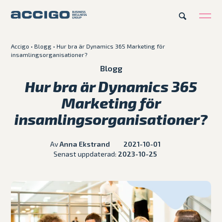
Accigo
•
Blogg
•
Hur bra är Dynamics 365 Marketing för
insamlingsorganisationer?
Karriär
Kontakt
Blogg
Hur bra är Dynamics 365
Erbjudande
Marketing för
insamlingsorganisationer?
Plattformar
Av
Anna Ekstrand
2021-10-01
Kunskapsbank
Senast uppdaterad:
2023-10-25
Om Accigo
Våra case