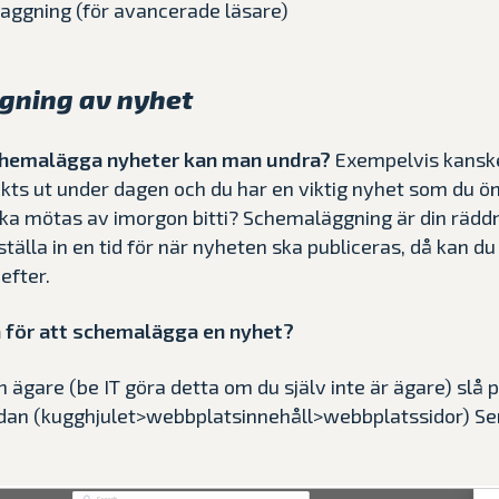
ggning (för avancerade läsare)
gning av nyhet
schemalägga nyheter kan man undra?
Exempelvis kans
ckts ut under dagen och du har en viktig nyhet som du ö
a mötas av imorgon bitti? Schemaläggning är din räddn
tälla in en tid för när nyheten ska publiceras, då kan d
efter.
 för att schemalägga en nyhet?
 ägare (be IT göra detta om du själv inte är ägare) slå p
sidan (kugghjulet>webbplatsinnehåll>webbplatssidor) Sen