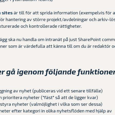
 sites
är till för att sprida information (exempelvis för 
r för hantering av större projekt/avdelningar och arkiv-l
turerade och kontrollerade rättigheter.
ägg ska nu handla om intranät på just SharePoint commu
oner som är värdefulla att känna till om du är redaktör 
.
r gå igenom följande funktioner
ning av nyhet (publiceras vid ett senare tillfälle)
 prioritera nyheter ("fäst" så att de ligger kvar)
tyra nyheter (valmöjlighet i vilka som ser dessa)
yheter efter kategori in olika nyhetsflöden med hjälp av