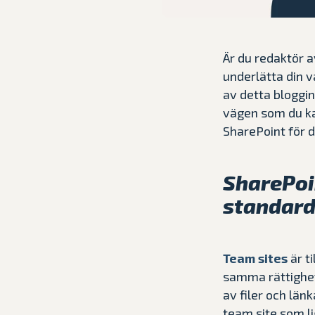
Är du redaktör a
underlätta din v
av detta bloggin
vägen som du kan
SharePoint för 
SharePoin
standard
Team sites
är t
samma rättighet
av filer och län
team site som l