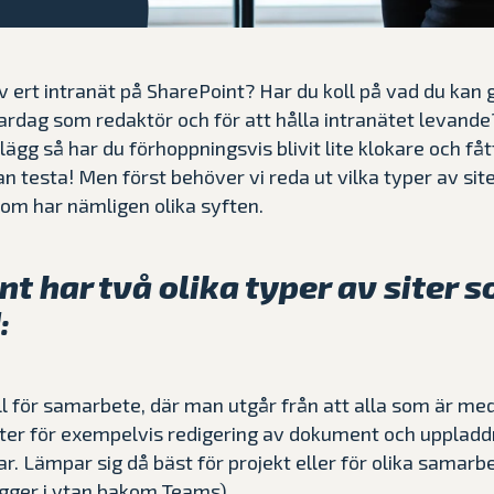
v ert intranät på SharePoint? Har du koll på vad du kan g
ardag som redaktör och för att hålla intranätet levande?
lägg så har du förhoppningsvis blivit lite klokare och fåt
 testa! Men först behöver vi reda ut vilka typer av site
dom har nämligen olika syften.
t har två olika typer av siter 
:
ill för samarbete, där man utgår från att alla som är 
er för exempelvis redigering av dokument och uppladd
kar. Lämpar sig då bäst för projekt eller för olika samarb
igger i ytan bakom Teams)