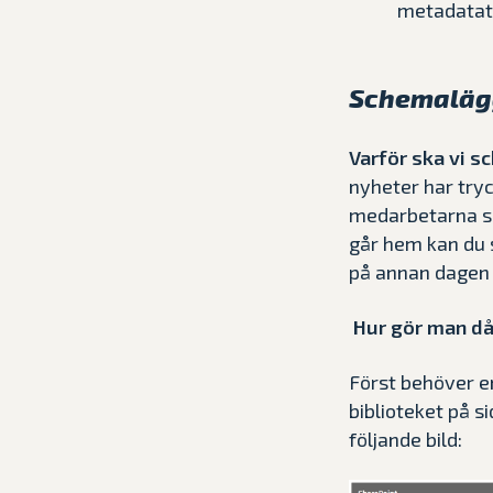
metadatata
Schemaläg
Varför ska vi 
nyheter har try
medarbetarna sk
går hem kan du s
på annan dagen 
Hur gör man då
Först behöver en
biblioteket på 
följande bild: