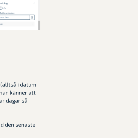
(alltså i datum
man känner att
par dagar så
ed den senaste