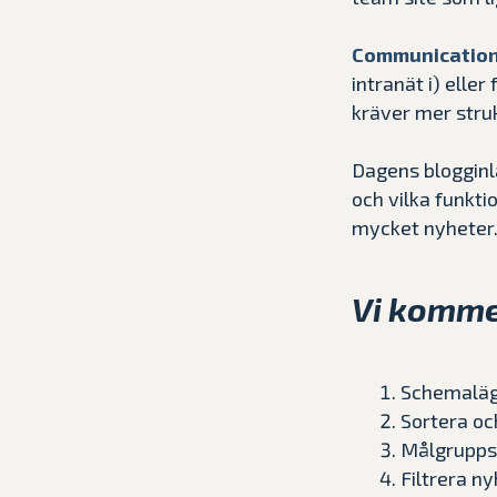
Communication
intranät i) elle
kräver mer struk
Dagens blogginl
och vilka funkti
mycket nyheter
Vi komme
Schemalägg
Sortera och
Målgruppss
Filtrera n