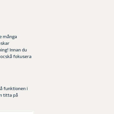
ke många
nskar
ing! Innan du
u ocskå fokusera
å funktionen i
 titta på