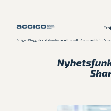
Erb
Accigo
•
Blogg
•
Nyhetsfunktioner att ha koll på som redaktör i Sha
Karriär
Kontakt
Nyhetsfunkt
Erbjudande
Shar
Plattformar
Kunskapsbank
Om Accigo