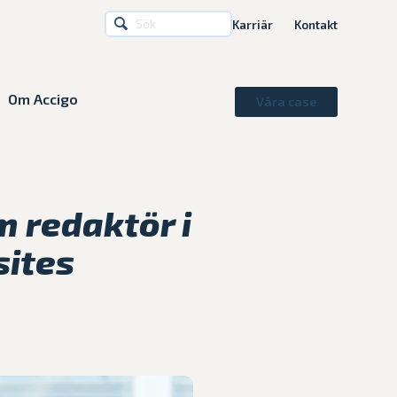
Karriär
Kontakt
Om Accigo
Våra case
m redaktör i
sites