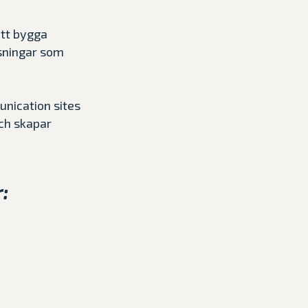
att bygga
ösningar som
nication sites
och skapar
: