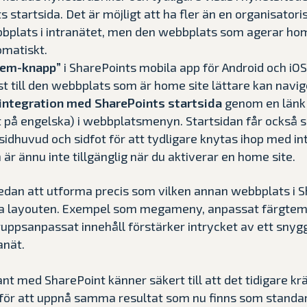
 startsida. Det är möjligt att ha fler än en organisatori
plats i intranätet, men den webbplats som agerar home
matiskt.
hem-knapp”
i SharePoints mobila app för Android och iOS
t till den webbplats som är home site lättare kan navige
 integration med SharePoints startsida
genom en län
 på engelska) i webbplatsmenyn. Startsidan får också
sidhuvud och sidfot för att tydligare knytas ihop med i
 är ännu inte tillgänglig när du aktiverar en home site.
edan att utforma precis som vilken annan webbplats i 
a layouten. Exempel som megameny, anpassat färgtema
ruppsanpassat innehåll förstärker intrycket av ett snyg
anät.
t med SharePoint känner säkert till att det tidigare k
g för att uppnå samma resultat som nu finns som standar