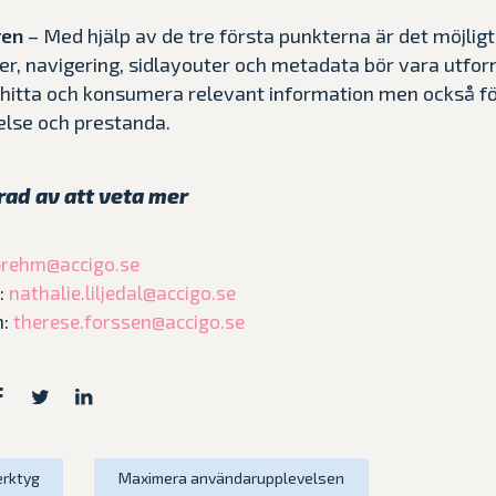
ren
– Med hjälp av de tre första punkterna är det möjligt
r, navigering, sidlayouter och metadata bör vara utfor
 hitta och konsumera relevant information men också fö
lse och prestanda.
rad av att veta mer
brehm@accigo.se
l:
nathalie.liljedal@accigo.se
n:
therese.forssen@accigo.se
erktyg
Maximera användarupplevelsen