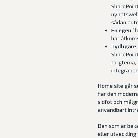
SharePoints
nyhetswebb
sådan auto
En egen ”
har åtkoms
Tydligare
SharePoint
färgtema, 
integration
Home site går s
har den modern
sidfot och målg
användbart intr
Den som är bekan
eller utvecklin