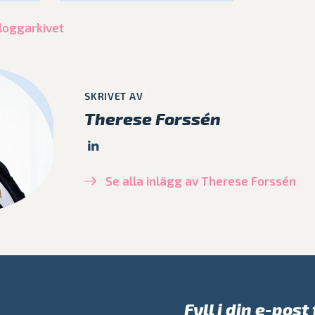
 bloggarkivet
SKRIVET AV
Therese Forssén
Se alla inlägg av Therese Forssén
Fyll i din e-pos