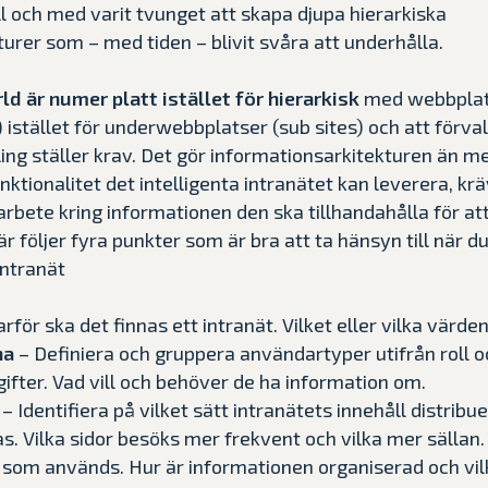
ill och med varit tvunget att skapa djupa hierarkiska
rer som – med tiden – blivit svåra att underhålla.
ld är numer platt istället för hierarkisk
med webbplat
s) istället för underwebbplatser (sub sites) och att förva
ling ställer krav. Det gör informationsarkitekturen än me
unktionalitet det intelligenta intranätet kan leverera, kr
arbete kring informationen den ska tillhandahålla för at
Här följer fyra punkter som är bra att ta hänsyn till när 
intranät
rför ska det finnas ett intranät. Vilket eller vilka värden
na
– Definiera och gruppera användartyper utifrån roll o
ifter. Vad vill och behöver de ha information om.
– Identifiera på vilket sätt intranätets innehåll distribu
. Vilka sidor besöks mer frekvent och vilka mer sällan. 
som används. Hur är informationen organiserad och vil