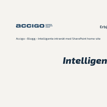
Erb
Accigo
•
Blogg
•
Intelligenta intranät med SharePoint home site
Karriär
Kontakt
Intellige
Erbjudande
Plattformar
Kunskapsbank
Om Accigo