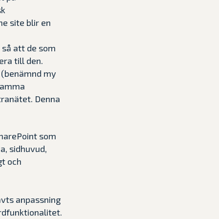
sk
 site blir en
 så att de som
ra till den.
k (benämnd my
 samma
ntranätet. Denna
SharePoint som
, sidhuvud,
gt och
rävts anpassning
dfunktionalitet.