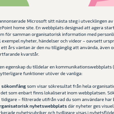
 annonserade Microsoft sitt nästa steg i utvecklingen av 
ePoint home site. En webbplats designad att agera start
om för samman organisatorisk information med personli
ll exempel nyheter, händelser och videor – oavsett ursp
r ett års väntan är den nu tillgänglig att använda, även 
ortfarande kvarstår.
 en egenskap du tilldelar en kommunikationswebbplats
 ytterligare funktioner utöver de vanliga:
t sökomfång
som visar sökresultat från hela organisat
ör det som enbart finns lokaliserat inom webbplatsen. Sö
tidigare – filtrerade utifrån vad du som användare har b
organisatorisk nyhetswebbplats
där nyheter ges visuel
erade nyhetsrubriker och tydligare visas i nyhetsflöde