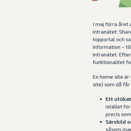
I maj förra året
intranätet: Shar
topportal och s
information – ti
intranätet. Efte
funktionalitet f
En home site är
site) som då får
Ett utöka
istället f
precis som 
Särskild 
såsom mark