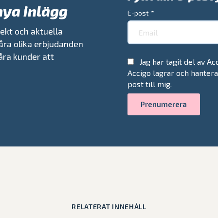
nya inlägg
E-post
*
ekt och aktuella
åra olika erbjudanden
våra kunder att
Jag har tagit del av A
Accigo lagrar och hanter
post till mig.
RELATERAT INNEHÅLL