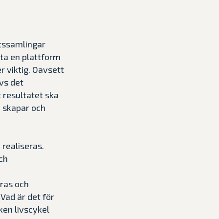
ssamlingar
lta en plattform
r viktig. Oavsett
ävs det
t resultatet ska
du skapar och
 realiseras.
ch
eras och
Vad är det för
ken livscykel