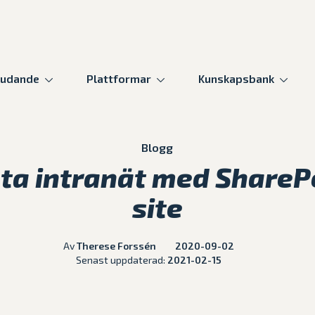
judande
Plattformar
Kunskapsbank
Blogg
nta intranät med Share
site
Av
Therese Forssén
2020-09-02
Senast uppdaterad:
2021-02-15