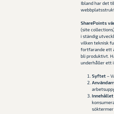
Ibland har det t
webbplatsstruktu
SharePoints vär
(site collection
i ständig utveck
vilken teknisk f
fortfarande ett 
bli produktivt. 
underhåller ett 
Syftet
– Va
Användar
arbetsuppg
Innehållet
konsumeras
söktermer 