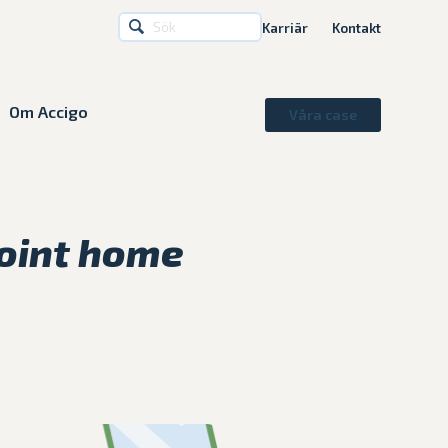
Karriär
Kontakt
Om Accigo
Våra case
Point home