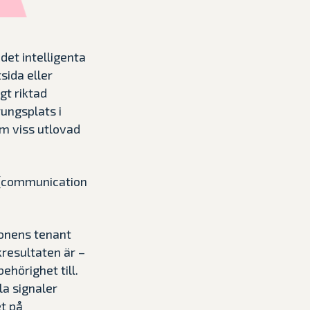
det intelligenta
sida eller
gt riktad
rungsplats i
om viss utlovad
 (communication
ionens tenant
kresultaten är –
ehörighet till.
la signaler
t på