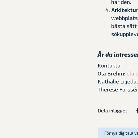
har den.
Arkitektu
webbplatse
bästa sätt
sökuppleve
Är du intresse
Kontakta:
Ola Brehm:
ola.
Nathalie Liljeda
Therese Forssé
Dela inlägget
Förnya digitala v