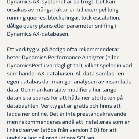
Dynamics AX-systemet är så trögt. Det kan
orsakas av många faktorer, till exempel long
running queries, blockeringar, lock escalation,
dåliga query plans eller parameter sniffing i
Dynamics AX-databasen.
Ett verktyg vi på Accigo ofta rekommenderar
heter Dynamics Performance Analyzer (eller
DynamicsPerf i vardagligt tal), vilket spelar in vad
som händer AX-databasen. All data samlas i en
egen databas där man gör analysen av insamlade
data. Och man kan själv modifiera hur länge
datan ska sparas för att hålla ner storleken på
databasfilen. Verktyget är gratis och finns att
ladda ner online. Det är inte prestandakrävande
men rekommenderas ändå att installeras som en
linked server (stöds från version 2.0) för att
undvika last på produktions SQL:en.