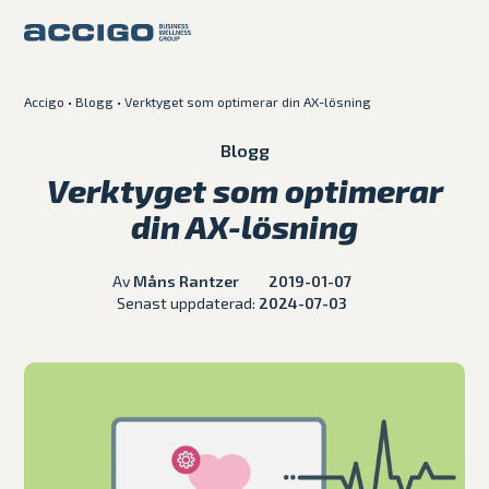
Accigo
•
Blogg
•
Verktyget som optimerar din AX-lösning
Karriär
Kontakt
Blogg
Verktyget som optimerar
Erbjudande
din AX-lösning
Plattformar
Av
Måns Rantzer
2019-01-07
Senast uppdaterad:
2024-07-03
Kunskapsbank
Om Accigo
Våra case