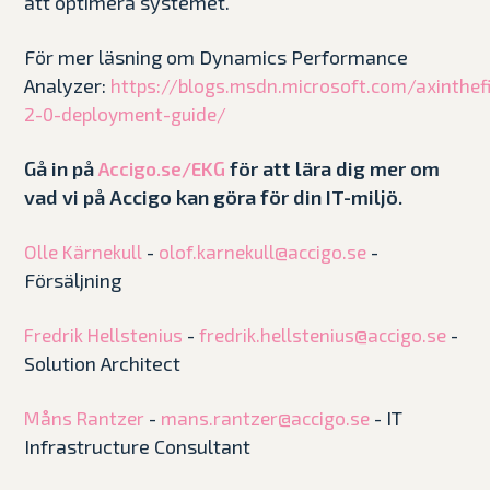
att optimera systemet.
För mer läsning om Dynamics Performance
Analyzer:
https://blogs.msdn.microsoft.com/axinthef
2-0-deployment-guide/
Gå in på
för att lära dig mer om
Accigo.se/EKG
vad vi på Accigo kan göra för din IT-miljö.
-
-
Olle Kärnekull
olof.karnekull@accigo.se
Försäljning
-
-
Fredrik Hellstenius
fredrik.hellstenius@accigo.se
Solution Architect
-
- IT
Måns Rantzer
mans.rantzer@accigo.se
Infrastructure Consultant