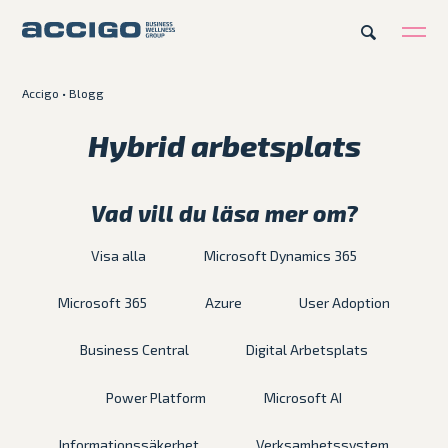
Accigo
•
Blogg
Karriär
Kontakt
Hybrid arbetsplats
Erbjudande
Vad vill du läsa mer om?
Plattformar
Visa alla
Microsoft Dynamics 365
Kunskapsbank
Microsoft 365
Azure
User Adoption
Business Central
Digital Arbetsplats
Om Accigo
Power Platform
Microsoft AI
Våra case
Informationssäkerhet
Verksamhetssystem