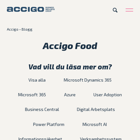
Accigo
•
Blogg
Karriär
Kontakt
Accigo Food
Erbjudande
Vad vill du läsa mer om?
Plattformar
Visa alla
Microsoft Dynamics 365
Kunskapsbank
Microsoft 365
Azure
User Adoption
Business Central
Digital Arbetsplats
Om Accigo
Power Platform
Microsoft AI
Våra case
Informationssäkerhet
Verksamhetssystem